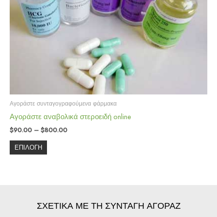
παραλλαγές.
Οι
επιλογές
μπορούν
να
επιλεγούν
στη
σελίδα
του
Αγοράστε συνταγογραφούμενα φάρμακα
προϊόντος
Αγοράστε αναβολικά στεροειδή online
$
90.00
–
$
800.00
ΕΠΙΛΟΓΉ
ΣΧΕΤΙΚΑ ΜΕ ΤΗ ΣΥΝΤΑΓΗ ΑΓΟΡΑΖ