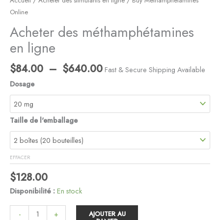
Accueil
/
Acheter des stimulants en ligne
/ Buy Methamphetamines
Online
Acheter des méthamphétamines
en ligne
$
84.00
–
$
640.00
Fast & Secure Shipping Available
Dosage
Taille de l'emballage
EFFACER
$
128.00
Disponibilité :
En stock
-
+
AJOUTER AU