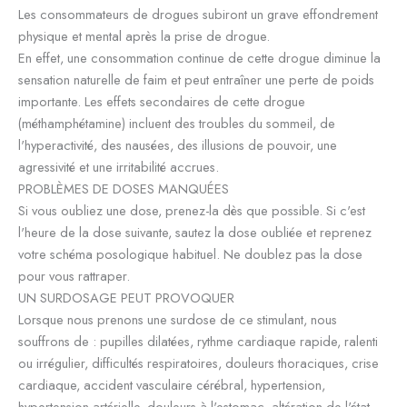
Les consommateurs de drogues subiront un grave effondrement
physique et mental après la prise de drogue.
En effet, une consommation continue de cette drogue diminue la
sensation naturelle de faim et peut entraîner une perte de poids
importante. Les effets secondaires de cette drogue
(méthamphétamine) incluent des troubles du sommeil, de
l'hyperactivité, des nausées, des illusions de pouvoir, une
agressivité et une irritabilité accrues.
PROBLÈMES DE DOSES MANQUÉES
Si vous oubliez une dose, prenez-la dès que possible. Si c'est
l'heure de la dose suivante, sautez la dose oubliée et reprenez
votre schéma posologique habituel. Ne doublez pas la dose
pour vous rattraper.
UN SURDOSAGE PEUT PROVOQUER
Lorsque nous prenons une surdose de ce stimulant, nous
souffrons de : pupilles dilatées, rythme cardiaque rapide, ralenti
ou irrégulier, difficultés respiratoires, douleurs thoraciques, crise
cardiaque, accident vasculaire cérébral, hypertension,
hypertension artérielle, douleurs à l'estomac, altération de l'état