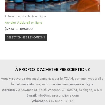
la
page
du
Acheter des stimulants en ligne
produit
Acheter Adderall en ligne
$
27.75
–
$
253.00
SÉLECTIONNEZ LES OPTIONS
À PROPOS D'ACHETER PRESCRIPTIONZ
Vous y trouverez des médicaments pour le TDAH, comme l'Adderall et
la méthamphétamine, ainsi que des analgésiques en ligne.
Adresse:
70 Bowman St. South Windsor, CT 06074, Michigan, U.S.A.
E-mail:
info@buy-prescriptionz.com
WhatsApp:
+491637137345