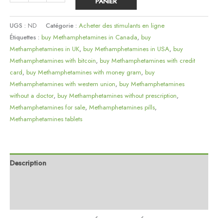
PANIER
UGS :
ND
Catégorie :
Acheter des stimulants en ligne
Étiquettes :
buy Methamphetamines in Canada
,
buy
Methamphetamines in UK
,
buy Methamphetamines in USA
,
buy
Methamphetamines with bitcoin
,
buy Methamphetamines with credit
card
,
buy Methamphetamines with money gram
,
buy
Methamphetamines with western union
,
buy Methamphetamines
without a doctor
,
buy Methamphetamines without prescription
,
Methamphetamines for sale
,
Methamphetamines pills
,
Methamphetamines tablets
Description
Informations complémentaires
Avis (0)