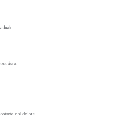
.
iduali.
procedure.
costante dal dolore.