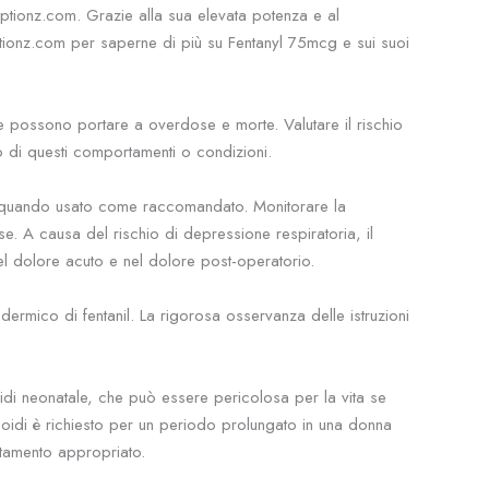
ptionz.com. Grazie alla sua elevata potenza e al
iptionz.com per saperne di più su Fentanyl 75mcg e sui suoi
che possono portare a overdose e morte. Valutare il rischio
po di questi comportamenti o condizioni.
che quando usato come raccomandato. Monitorare la
e. A causa del rischio di depressione respiratoria, il
nel dolore acuto e nel dolore post-operatorio.
sdermico di fentanil. La rigorosa osservanza delle istruzioni
di neonatale, che può essere pericolosa per la vita se
pioidi è richiesto per un periodo prolungato in una donna
ttamento appropriato.