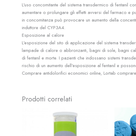
L'uso concomitante del sistema transdermico di fentanil co
aumentare o prolungare gli effetti avversi del farmaco e 
in concomitanza può provocare un aumento della concentrazi
induttore del CYP3A4.
Esposizione al calore
L'esposizione del sito di applicazione del sistema transderm
lampade di calore o abbronzanti, bagni di sole, bagni cal
di fentanil e morte. I pazienti che indossano sistemi tran
rischio di un aumento dell'esposizione al fentanil e posso
Comprare antidolorifici economici online, Lortab comprare on
Prodotti correlati
Fascia
Questo
di
prodotto
prezzo:
da
ha
$8.50
più
a