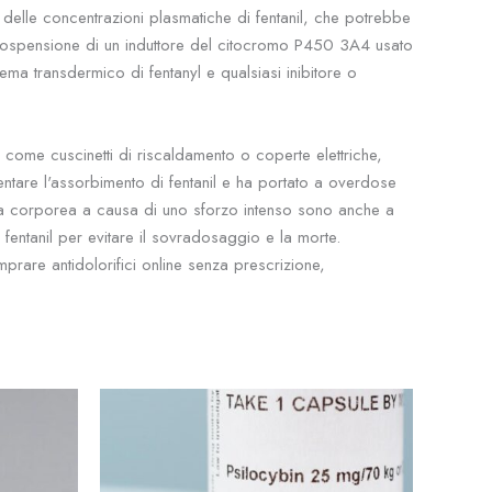
 delle concentrazioni plasmatiche di fentanil, che potrebbe
a sospensione di un induttore del citocromo P450 3A4 usato
ma transdermico di fentanyl e qualsiasi inibitore o
e, come cuscinetti di riscaldamento o coperte elettriche,
ntare l'assorbimento di fentanil e ha portato a overdose
tura corporea a causa di uno sforzo intenso sono anche a
fentanil per evitare il sovradosaggio e la morte.
mprare antidolorifici online senza prescrizione,
scia
Fascia
Questo
Questo
di
prodotto
prodotto
ezzo:
prezzo:
da
ha
ha
9.00
$14.00
più
più
a