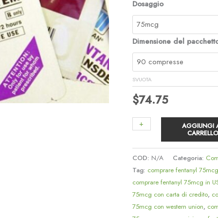
Dosaggio
Dimensione del pacchett
SVUOTA
$
74.75
+
-
AGGIUNGI 
CARRELL
COD:
N/A
Categoria:
Comp
Tag:
comprare fentanyl 75mc
comprare fentanyl 75mcg in 
75mcg con carta di credito
,
co
75mcg con western union
,
com