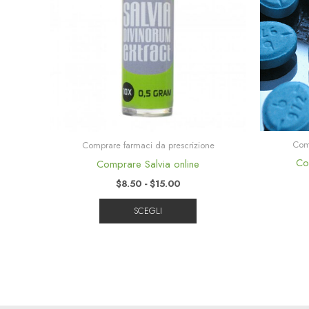
$15.00
varianti.
Le
opzioni
possono
essere
scelte
nella
pagina
Comp
Comprare farmaci da prescrizione
del
Co
Comprare Salvia online
prodotto
$
8.50
-
$
15.00
SCEGLI