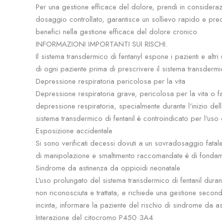
Per una gestione efficace del dolore, prendi in considera
dosaggio controllato, garantisce un sollievo rapido e prec
benefici nella gestione efficace del dolore cronico.
INFORMAZIONI IMPORTANTI SUI RISCHI.
Il sistema transdermico di fentanyl espone i pazienti e alt
di ogni paziente prima di prescrivere il sistema transdermi
Depressione respiratoria pericolosa per la vita
Depressione respiratoria grave, pericolosa per la vita o 
depressione respiratoria, specialmente durante l'inizio del
sistema transdermico di fentanil è controindicato per l'uso
Esposizione accidentale
Si sono verificati decessi dovuti a un sovradosaggio fatale 
di manipolazione e smaltimento raccomandate è di fondame
Sindrome da astinenza da oppioidi neonatale
L'uso prolungato del sistema transdermico di fentanil dur
non riconosciuta e trattata, e richiede una gestione second
incinta, informare la paziente del rischio di sindrome da a
Interazione del citocromo P450 3A4