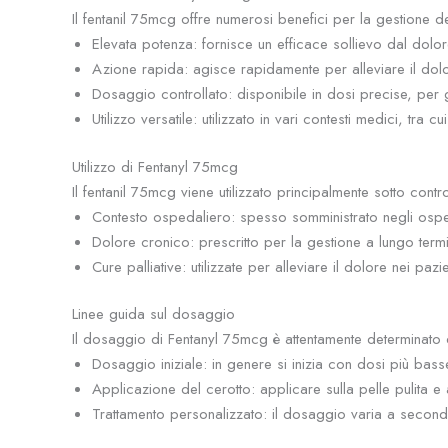
Il fentanil 75mcg offre numerosi benefici per la gestione d
Elevata potenza: fornisce un efficace sollievo dal dolore
Azione rapida: agisce rapidamente per alleviare il dol
Dosaggio controllato: disponibile in dosi precise, per g
Utilizzo versatile: utilizzato in vari contesti medici, tra
Utilizzo di Fentanyl 75mcg
Il fentanil 75mcg viene utilizzato principalmente sotto cont
Contesto ospedaliero: spesso somministrato negli ospeda
Dolore cronico: prescritto per la gestione a lungo termi
Cure palliative: utilizzate per alleviare il dolore nei pazie
Linee guida sul dosaggio
Il dosaggio di Fentanyl 75mcg è attentamente determinato d
Dosaggio iniziale: in genere si inizia con dosi più basse
Applicazione del cerotto: applicare sulla pelle pulita e
Trattamento personalizzato: il dosaggio varia a second