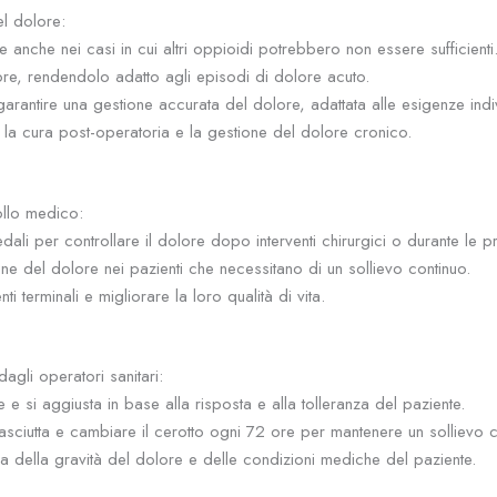
el dolore:
 anche nei casi in cui altri oppioidi potrebbero non essere sufficienti
ore, rendendolo adatto agli episodi di dolore acuto.
arantire una gestione accurata del dolore, adattata alle esigenze indiv
 cui la cura post-operatoria e la gestione del dolore cronico.
rollo medico:
li per controllare il dolore dopo interventi chirurgici o durante le 
ne del dolore nei pazienti che necessitano di un sollievo continuo.
nti terminali e migliorare la loro qualità di vita.
agli operatori sanitari:
 e si aggiusta in base alla risposta e alla tolleranza del paziente.
 asciutta e cambiare il cerotto ogni 72 ore per mantenere un sollievo 
a della gravità del dolore e delle condizioni mediche del paziente.