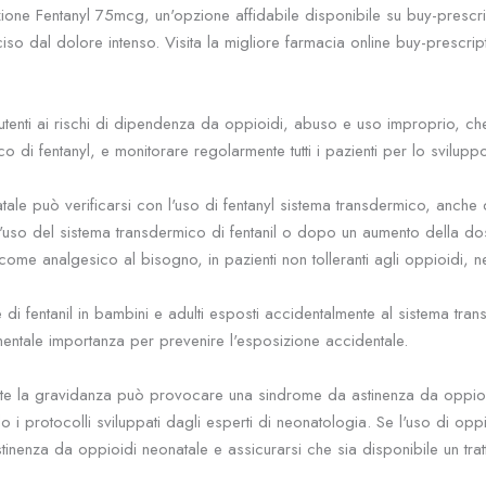
zione Fentanyl 75mcg, un'opzione affidabile disponibile su buy-prescri
iso dal dolore intenso. Visita la migliore farmacia online buy-prescr
ri utenti ai rischi di dipendenza da oppioidi, abuso e uso improprio, 
co di fentanyl, e monitorare regolarmente tutti i pazienti per lo svilup
fatale può verificarsi con l'uso di fentanyl sistema transdermico, an
l'uso del sistema transdermico di fentanil o dopo un aumento della dos
 come analgesico al bisogno, in pazienti non tolleranti agli oppioidi, 
di fentanil in bambini e adulti esposti accidentalmente al sistema tran
ntale importanza per prevenire l'esposizione accidentale.
ante la gravidanza può provocare una sindrome da astinenza da oppioi
o i protocolli sviluppati dagli esperti di neonatologia. Se l'uso di op
stinenza da oppioidi neonatale e assicurarsi che sia disponibile un tra