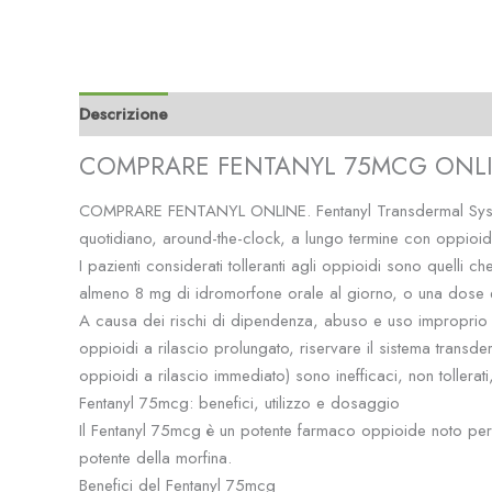
Descrizione
Informazioni aggiuntive
Recensioni (0
COMPRARE FENTANYL 75MCG ONL
COMPRARE FENTANYL ONLINE. Fentanyl Transdermal System (CI
quotidiano, around-the-clock, a lungo termine con oppioidi 
I pazienti considerati tolleranti agli oppioidi sono quel
almeno 8 mg di idromorfone orale al giorno, o una dose e
A causa dei rischi di dipendenza, abuso e uso improprio 
oppioidi a rilascio prolungato, riservare il sistema transde
oppioidi a rilascio immediato) sono inefficaci, non tollerat
Fentanyl 75mcg: benefici, utilizzo e dosaggio
Il Fentanyl 75mcg è un potente farmaco oppioide noto per la
potente della morfina.
Benefici del Fentanyl 75mcg