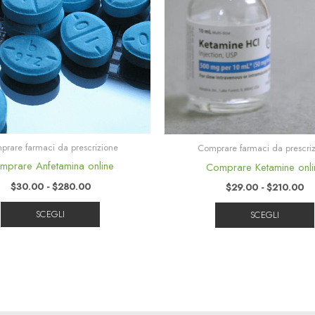
$280.00
varianti.
$2
Le
opzioni
possono
essere
scelte
nella
pagina
rare farmaci da prescrizione
Comprare farmaci da prescri
del
mprare Anfetamina online
Comprare Ketamine onli
prodotto
$
30.00
-
$
280.00
$
29.00
-
$
210.00
SCEGLI
SCEGLI