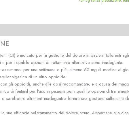
75mcg senza prescrizione
,
fen
)
INE
I) è indicato per la gestione del dolore in pazienti tolleranti agli
e per i quali le opzioni di trattamento alternative sono inadeguate.
li che assumono, per una settimana o più, almeno 60 mg di morfina al 
quianalgesica di un altro oppioide.
con gli oppioidi, anche alle dosi raccomandate, e a causa dei maggio
rmico di fentanil per l'uso in pazienti per i quali le opzioni di trattam
i, o sarebbero altrimenti inadeguati a fornire una gestione sufficiente d
 sua efficacia nel trattamento del dolore acuto. Appartiene alla classe