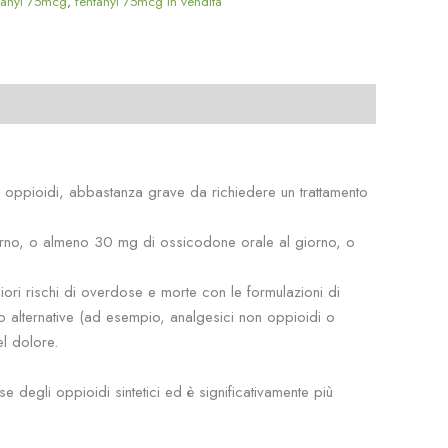
tanyl 75mcg
,
fentanyl 75mcg in vendita
 oppioidi, abbastanza grave da richiedere un trattamento
giorno, o almeno 30 mg di ossicodone orale al giorno, o
ri rischi di overdose e morte con le formulazioni di
ento alternative (ad esempio, analgesici non oppioidi o
el dolore.
 degli oppioidi sintetici ed è significativamente più