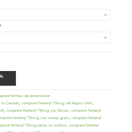
a
$339.00
o
AL
O
rare farmaci da prescrizione
g in Canada
,
comprare fentanyl 75mcg nel Regno Unito
,
USA
,
comprare fentanyl 75mcg con bitcoin
,
comprare fentanyl
mprare fentanyl 75mcg con money gram
,
comprare fentanyl
prare fentanyl 75mcg senza un medico
,
comprare fentanyl