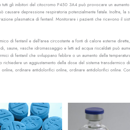
n tutti gli inibitori del citocromo P450 3A4 può provocare un aumento
può causare depressione respiratoria potenzialmente fatale. Inoltre, l
one plasmatica di fentanil. Monitorare i pazienti che ricevono il siste
ico di fentanil e dell'area circostante a fonti di calore esterne dirett
di, saune, vasche idromassaggio e letti ad acqua riscaldati può aume
sdermici di fentanil che sviluppano febbre o un aumento della tempera
no richiedere un aggiustamento della dose del sistema transdermico di 
line, ordinare antidolorifici online, ordinare antidolorifici online. Co
Fascia
Fa
Questo
di
di
prodotto
prezzo:
pr
da
da
ha
$30.00
$2
più
a
a