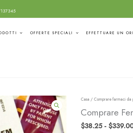
7137345
ODOTTI
OFFERTE SPECIALI
EFFETTUARE UN OR
Buy
Casa
/
Comprare farmaci da p
Fentanyl
Comprare Fen
75mcg
Online
$
38.25
-
$
339.0
quantità