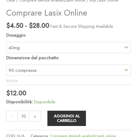
Casa
/
Comprare steroidi anabolizzanti online
/ Buy Lasix Online
Comprare Lasix Online
$
4.50
-
$
28.00
Fast & Secure Shipping Available
Dosaggio
Dimensione del pacchetto
SVUOTA
$
12.00
Disponibilità:
Disponibile
-
+
AGGIUNGI AL
CARRELLO
COD:
N/A
Categoria:
Comprare steroidi anabolizzanti online