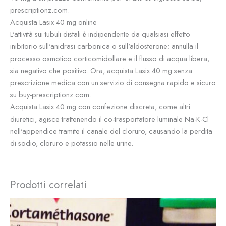
prescriptionz.com.
Acquista Lasix 40 mg online
L'attività sui tubuli distali è indipendente da qualsiasi effetto
inibitorio sull'anidrasi carbonica o sull'aldosterone; annulla il
processo osmotico corticomidollare e il flusso di acqua libera,
sia negativo che positivo. Ora, acquista Lasix 40 mg senza
prescrizione medica con un servizio di consegna rapido e sicuro
su buy-prescriptionz.com.
Acquista Lasix 40 mg con confezione discreta, come altri
diuretici, agisce trattenendo il co-trasportatore luminale Na-K-Cl
nell'appendice tramite il canale del cloruro, causando la perdita
di sodio, cloruro e potassio nelle urine.
Prodotti correlati
Fascia
Questo
di
prodotto
prezzo: