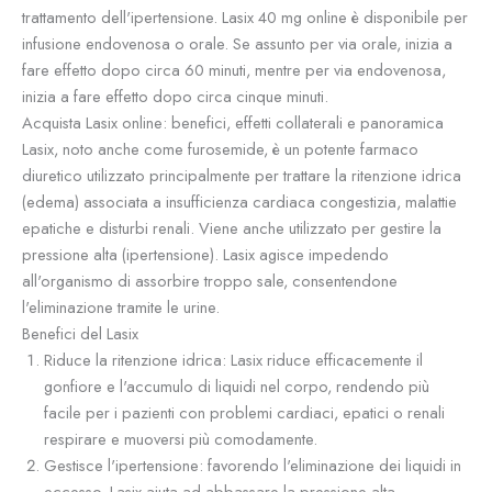
trattamento dell'ipertensione. Lasix 40 mg online è disponibile per
infusione endovenosa o orale. Se assunto per via orale, inizia a
fare effetto dopo circa 60 minuti, mentre per via endovenosa,
inizia a fare effetto dopo circa cinque minuti.
Acquista Lasix online: benefici, effetti collaterali e panoramica
Lasix, noto anche come furosemide, è un potente farmaco
diuretico utilizzato principalmente per trattare la ritenzione idrica
(edema) associata a insufficienza cardiaca congestizia, malattie
epatiche e disturbi renali. Viene anche utilizzato per gestire la
pressione alta (ipertensione). Lasix agisce impedendo
all'organismo di assorbire troppo sale, consentendone
l'eliminazione tramite le urine.
Benefici del Lasix
Riduce la ritenzione idrica: Lasix riduce efficacemente il
gonfiore e l'accumulo di liquidi nel corpo, rendendo più
facile per i pazienti con problemi cardiaci, epatici o renali
respirare e muoversi più comodamente.
Gestisce l'ipertensione: favorendo l'eliminazione dei liquidi in
eccesso, Lasix aiuta ad abbassare la pressione alta,