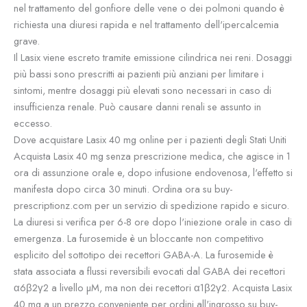
nel trattamento del gonfiore delle vene o dei polmoni quando è
richiesta una diuresi rapida e nel trattamento dell'ipercalcemia
grave.
Il Lasix viene escreto tramite emissione cilindrica nei reni. Dosaggi
più bassi sono prescritti ai pazienti più anziani per limitare i
sintomi, mentre dosaggi più elevati sono necessari in caso di
insufficienza renale. Può causare danni renali se assunto in
eccesso.
Dove acquistare Lasix 40 mg online per i pazienti degli Stati Uniti
Acquista Lasix 40 mg senza prescrizione medica, che agisce in 1
ora di assunzione orale e, dopo infusione endovenosa, l'effetto si
manifesta dopo circa 30 minuti. Ordina ora su buy-
prescriptionz.com per un servizio di spedizione rapido e sicuro.
La diuresi si verifica per 6-8 ore dopo l'iniezione orale in caso di
emergenza. La furosemide è un bloccante non competitivo
esplicito del sottotipo dei recettori GABA-A. La furosemide è
stata associata a flussi reversibili evocati dal GABA dei recettori
α6β2γ2 a livello µM, ma non dei recettori α1β2γ2. Acquista Lasix
40 mg a un prezzo conveniente per ordini all'ingrosso su buy-