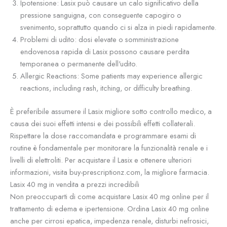
Ipotensione: Lasix può causare un calo significativo della
pressione sanguigna, con conseguente capogiro o
svenimento, soprattutto quando ci si alza in piedi rapidamente.
Problemi di udito: dosi elevate o somministrazione
endovenosa rapida di Lasix possono causare perdita
temporanea o permanente dell'udito.
Allergic Reactions: Some patients may experience allergic
reactions, including rash, itching, or difficulty breathing.
È preferibile assumere il Lasix migliore sotto controllo medico, a
causa dei suoi effetti intensi e dei possibili effetti collaterali.
Rispettare la dose raccomandata e programmare esami di
routine è fondamentale per monitorare la funzionalità renale e i
livelli di elettroliti. Per acquistare il Lasix e ottenere ulteriori
informazioni, visita buy-prescriptionz.com, la migliore farmacia.
Lasix 40 mg in vendita a prezzi incredibili
Non preoccuparti di come acquistare Lasix 40 mg online per il
trattamento di edema e ipertensione. Ordina Lasix 40 mg online
anche per cirrosi epatica, impedenza renale, disturbi nefrosici,