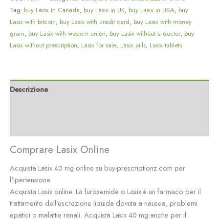
Tag:
buy Lasix in Canada
,
buy Lasix in UK
,
buy Lasix in USA
,
buy
Lasix with bitcoin
,
buy Lasix with credit card
,
buy Lasix with money
gram
,
buy Lasix with western union
,
buy Lasix without a doctor
,
buy
Lasix without prescription
,
Lasix for sale
,
Lasix pills
,
Lasix tablets
Descrizione
Informazioni aggiuntive
Recensioni (0)
Comprare Lasix Online
Acquista Lasix 40 mg online su buy-prescriptionz.com per
l'ipertensione
Acquista Lasix online. La furosemide o Lasix è un farmaco per il
trattamento dell'escrezione liquida dovuta a nausea, problemi
epatici o malattie renali. Acquista Lasix 40 mg anche per il