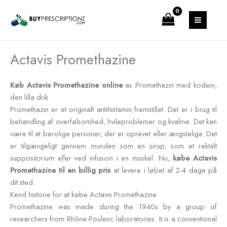
Gå
MAIN
til
MENU
indholdet
Actavis Promethazine
Køb Actavis Promethazine online
as
Promethazin med kodein,
den lilla drik
Promethazin er et originalt antihistamin fremstillet. Det er i brug til
behandling af overfølsomhed, hvileproblemer og kvalme. Det kan
være til at berolige personer, der er oprevet eller ængstelige. Det
er tilgængeligt gennem munden som en sirup, som et rektalt
suppositorium eller ved infusion i en muskel. Nu,
købe Actavis
Promethazine til en billig pris
at levere i løbet af 2-4 dage på
dit sted.
Kend historie for at købe Actavis Promethazine
Promethazine was made during the 1940s by a group of
researchers from Rhône-Poulenc laboratories. It is a conventional