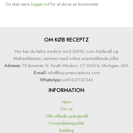
Du skal være
logget ind
for at skrive en kommentar.
OM KØB RECEPTZ
Her kan du købe medicin mod ADHD, som Adderall og
Methamfetamin, sammen med online smertestillende piller.
Adresse:
70 Bowman St. South Windsor, CT 06074, Michigan, USA
E-mail:
info@buy-prescriptionz.com
WhatsApp:
+491637137345
INFORMATION
Hjem
Om os
Ofte stillede spørgsmål
Forsendelsespolitik
Betaling