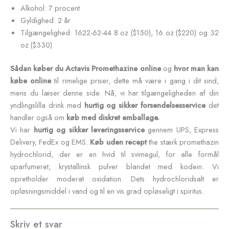
Alkohol: 7 procent
Gyldighed: 2 år
Tilgængelighed: 1622-62-44 8 oz ($150), 16 oz ($220) og 32
oz ($330)
Sådan køber du Actavis Promethazine online
og
hvor man kan
købe online
til rimelige priser, dette må være i gang i dit sind,
mens du læser denne side. Nå, vi har tilgængeligheden af ​​din
yndlingslilla drink med
hurtig og sikker forsendelsesservice
det
handler også om
køb med diskret emballage.
Vi har
hurtig og sikker leveringsservice
gennem UPS, Express
Delivery, FedEx og EMS.
Køb uden recept
the
stærk promethazin
hydrochlorid, der er en hvid til svimegul, for alle formål
uparfumeret, krystallinsk pulver blandet med kodein. Vi
opretholder moderat oxidation. Dets hydrochloridsalt er
opløsningsmiddel i vand og til en vis grad opløseligt i spiritus.
Skriv et svar