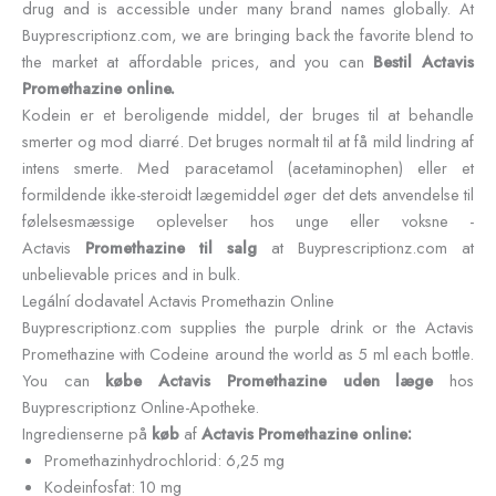
drug and is accessible under many brand names globally. At
Buyprescriptionz.com, we are bringing back the favorite blend to
the market at affordable prices, and you can
Bestil Actavis
Promethazine online.
Kodein er et beroligende middel, der bruges til at behandle
smerter og mod diarré. Det bruges normalt til at få mild lindring af
intens smerte. Med paracetamol (acetaminophen) eller et
formildende ikke-steroidt lægemiddel øger det dets anvendelse til
følelsesmæssige oplevelser hos unge eller voksne -
Actavis
Promethazine til salg
at Buyprescriptionz.com at
unbelievable prices and in bulk.
Legální dodavatel Actavis Promethazin Online
Buyprescriptionz.com supplies the purple drink or the Actavis
Promethazine with Codeine around the world as 5 ml each bottle.
You can
købe Actavis Promethazine uden læge
hos
Buyprescriptionz Online-Apotheke.
Ingredienserne på
køb
af
Actavis Promethazine online:
Promethazinhydrochlorid: 6,25 mg
Kodeinfosfat: 10 mg