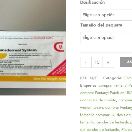
Dosificación
Tamaño del paquete
-
+
AÑ
SKU:
N/D
Categoría:
Comp
Etiquetas:
comprar Fentanyl P
comprar Fentanyl Patch en US
con tarjeta de crédito
,
comprar
western union
,
comprar Fentany
fentanilo comprar uk
,
dosis del
fentanilo
,
parche de fentanilo 
del parche de fentanilo
,
Píldor