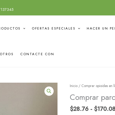
7137345
RODUCTOS
OFERTAS ESPECIALES
HACER UN PE
SOTROS
CONTACTE CON
Buy
Inicio
/
Comprar opioides en l
Fentanyl
Comprar parch
Patch
Online
$
28.76
-
$
170.0
cantidad