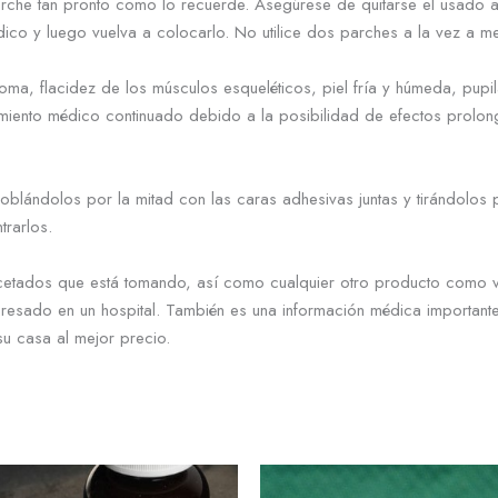
parche tan pronto como lo recuerde. Asegúrese de quitarse el usado a
ico y luego vuelva a colocarlo. No utilice dos parches a la vez a 
ma, flacidez de los músculos esqueléticos, piel fría y húmeda, pupil
imiento médico continuado debido a la posibilidad de efectos prolon
ándolos por la mitad con las caras adhesivas juntas y tirándolos 
rarlos.
?
ecetados que está tomando, así como cualquier otro producto como vi
á ingresado en un hospital. También es una información médica import
su casa al mejor precio.
Rango
Ra
Este
de
de