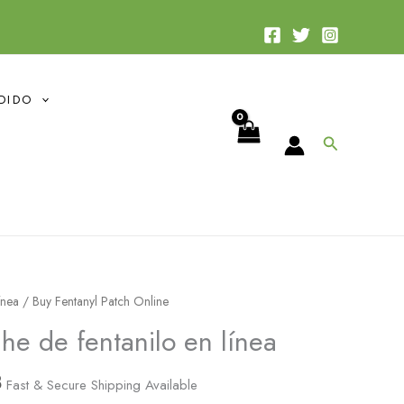
desde
$28.76
hasta
$170.08
DIDO
Buscar
Rango
ínea
/ Buy Fentanyl Patch Online
de
e de fentanilo en línea
precios:
desde
8
Fast & Secure Shipping Available
$28.76