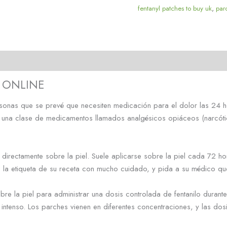
fentanyl patches to buy uk
,
par
)
 ONLINE
 personas que se prevé que necesiten medicación para el dolor las 2
 a una clase de medicamentos llamados analgésicos opiáceos (narcót
a directamente sobre la piel. Suele aplicarse sobre la piel cada 72
e la etiqueta de su receta con mucho cuidado, y pida a su médico que
re la piel para administrar una dosis controlada de fentanilo durante
a intenso. Los parches vienen en diferentes concentraciones, y las do