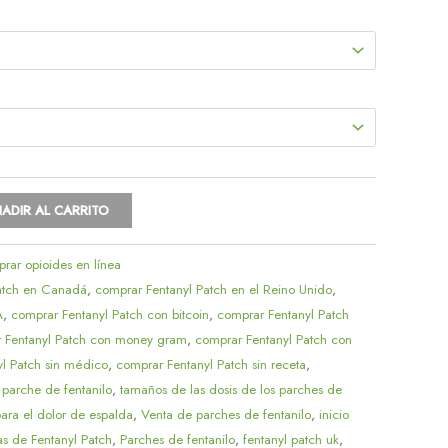
hasta
$170.08
ADIR AL CARRITO
rar opioides en línea
atch en Canadá
,
comprar Fentanyl Patch en el Reino Unido
,
A
,
comprar Fentanyl Patch con bitcoin
,
comprar Fentanyl Patch
 Fentanyl Patch con money gram
,
comprar Fentanyl Patch con
l Patch sin médico
,
comprar Fentanyl Patch sin receta
,
 parche de fentanilo
,
tamaños de las dosis de los parches de
para el dolor de espalda
,
Venta de parches de fentanilo
,
inicio
as de Fentanyl Patch
,
Parches de fentanilo
,
fentanyl patch uk
,