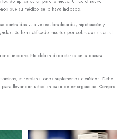
ntes de aplicarse un parche nuevo. Utilice el nuevo
menos que su médico se lo haya indicado.
as contraídas y, a veces, bradicardia, hipotensión y
gados. Se han notificado muertes por sobredosis con el
por el inodoro. No deben depositarse en la basura
taminas, minerales u otros suplementos dietéticos. Debe
ante para llevar con usted en caso de emergencias. Compre
ngo
Rango
Este
Este
de