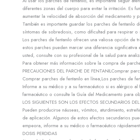
Al usar los parches de fentanilo, es importante seguir ate
diferentes zonas del cuerpo para evitar la irritación. Es 
aumentar la velocidad de absorción del medicamento y p
También es importante guardar los parches de fentanilo d
síntomas de sobredosis, como dificultad para respirar o
Los parches de fentanilo ofrecen una valiosa opción de t
estos parches pueden marcar una diferencia significativa
usted, consulte con su profesional de la salud para anali
Para obtener más información sobre la compra de parches 
PRECAUCIONES DEL PARCHE DE FENTANILComprar parche 
Comprar parches de fentanilo en línea,Los parches de fen
Informe a su médico y a su farmacéutico si es alérgico al
farmacéutico o consulte la Guía del Medicamento para obte
LOS SIGUIENTES SON LOS EFECTOS SECUNDARIOS DEL
Pueden producirse náuseas, vómitos, aturdimiento, estreñ
de aplicación. Algunos de estos efectos secundarios pue
empeora, informe a su médico o farmacéutico rápidament
DOSIS PERDIDAS