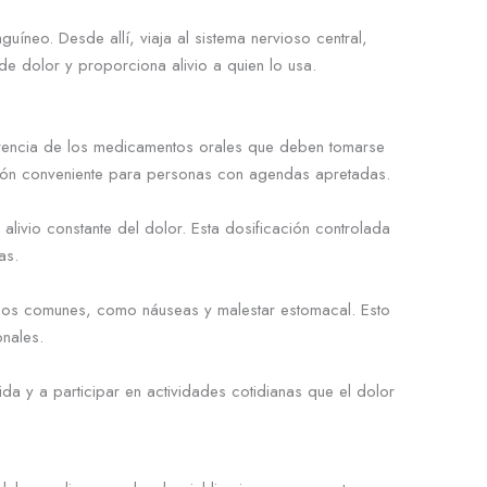
uíneo. Desde allí, viaja al sistema nervioso central,
e dolor y proporciona alivio a quien lo usa.
ferencia de los medicamentos orales que deben tomarse
pción conveniente para personas con agendas apretadas.
livio constante del dolor. Esta dosificación controlada
as.
darios comunes, como náuseas y malestar estomacal. Esto
nales.
da y a participar en actividades cotidianas que el dolor