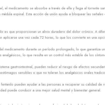
l, el medicamento se absorbe a través de ella y llega al torrente sang
 médula espinal. Esta acción de unión ayuda a bloquear las señales d
nilo es que proporcionan un alivio duradero del dolor crónico. A di
itan aplicarse una vez cada 72 horas, lo que los convierte en una o
del medicamento durante un período prolongado, lo que garantiza un a
 analgésicos, lo que resulta en un control más estable de los síntom
sistema gastrointestinal, pueden reducir el riesgo de efectos secun
stómagos sensibles o que no toleran los analgésicos orales tradicio
e fentanilo pueden ayudar a las personas a recuperar su calidad de vi
lidad puede conducir a una mejor salud mental y bienestar general.