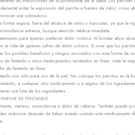
ntamente las instrucciones de su profesional de la salud. Los parches 
fundamental evitar la exposición del parche a fuentes de calor, como 
rovocar una sobredosis.
e forma segura, fuera del alcance de niños y mascotas, ya que la ing
 somnolencia extrema, busque atención médica inmediata.
ratamiento para quienes padecen dolor crónico. Al brindar alivio dur
 en la vida de quienes sufren de dolor crónico. Si cree que los par
zar los posibles beneficios y riesgos asociados con esta forma de m
de fentanilo y otros medicamentos recetados en línea, visite la mej
de fentanilo en línea
tanilo son sólo para uso de la piel. No coloque los parches en la b
 fentanilo, a cualquier otro medicamento o a alguno de los ingredient
ner una lista de los ingredientes.
 PARCHE DE FENTANILO
imiento, mareos, somnolencia o dolor de cabeza. También puede produc
den reducirse después de haber estado usando este medicamento dura
e.