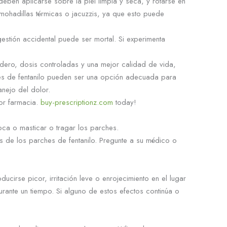
deben aplicarse sobre la piel limpia y seca, y rotarse en
almohadillas térmicas o jacuzzis, ya que esto puede
estión accidental puede ser mortal. Si experimenta
adero, dosis controladas y una mejor calidad de vida,
ches de fentanilo pueden ser una opción adecuada para
anejo del dolor.
or farmacia.
buy-prescriptionz.com
today!
oca o masticar o tragar los parches.
es de los parches de fentanilo. Pregunte a su médico o
irse picor, irritación leve o enrojecimiento en el lugar
nte un tiempo. Si alguno de estos efectos continúa o