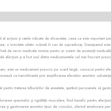
acțiunii și ratele ridicate de eficacitate, ceea ce este important pent
ea, o toxicitate relativ scăzută în caz de supradozaj. Diazepamul es
o listă de nevoi medicale minime pentru un sistem de asistență medicală
 de afecțiuni și a fost unul dintre medicamentele cel mai frecvent pres
 este un medicament prescris pe scară largă, cunoscut pentru efecte
nează ca tranchilizante prin amplificarea efectelor anumitor substanțe
ipal pentru tratarea tulburărilor de anxietate, ajutând persoanele să ge
orarea spasmelor și rigidității musculare, fiind benefic pentru afecțiun
rea și gestionarea anumitor tipuri de convulsii, oferind ameliorare per