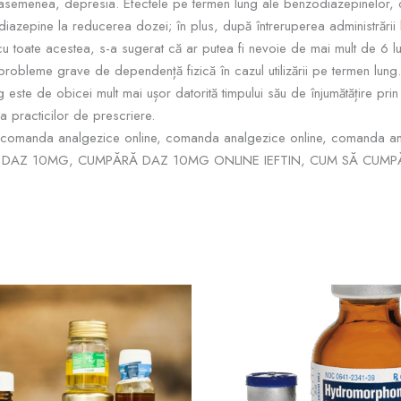
asemenea, depresia. Efectele pe termen lung ale benzodiazepinelor, c
zepine la reducerea dozei; în plus, după întreruperea administrării b
; cu toate acestea, s-a sugerat că ar putea fi nevoie de mai mult de 6 
robleme grave de dependență fizică în cazul utilizării pe termen lung
g este de obicei mult mai ușor datorită timpului său de înjumătățire pri
a practicilor de prescriere.
, comanda analgezice online, comanda analgezice online, comanda ana
DAZ 10MG, CUMPĂRĂ DAZ 10MG ONLINE IEFTIN, CUM SĂ CUMP
Interval
Inte
Acest
de
de
produs
prețuri:
preț
$60.00
$9.
are
până
pân
mai
la
la
$400.00
multe
$71