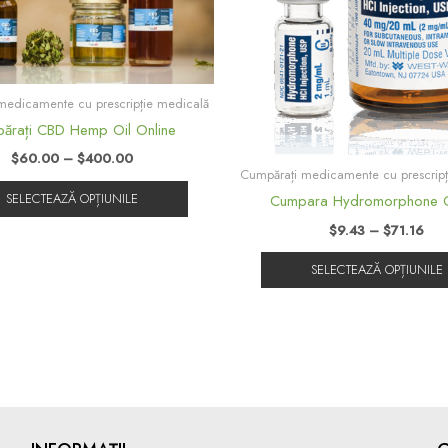
variații.
Opțiunile
pot
fi
medicamente cu prescripție medicală
alese
ărați CBD Hemp Oil Online
în
pagina
$
60.00
–
$
400.00
Cumpărați medicamente cu prescripț
produsului.
SELECTEAZĂ OPȚIUNILE
Cumpara Hydromorphone O
$
9.43
–
$
71.16
SELECTEAZĂ OPȚIUNILE