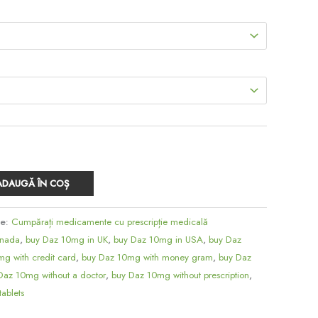
la
$700.00
ADAUGĂ ÎN COȘ
ie:
Cumpărați medicamente cu prescripție medicală
anada
,
buy Daz 10mg in UK
,
buy Daz 10mg in USA
,
buy Daz
g with credit card
,
buy Daz 10mg with money gram
,
buy Daz
Daz 10mg without a doctor
,
buy Daz 10mg without prescription
,
ablets