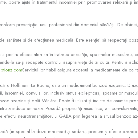
te, poate ajuta în tratamentul insomniei prin promovarea relaxării și îmb
conform prescripției unui profesionist din domeniul sănătății. De obice
 de sănătate și de afecțiunea medicală. Este esențial să respectați doz
pentru eficacitatea sa în tratarea anxietății, spasmelor musculare, co
ndu-le să-și recapete controlul asupra vieții de zi cu zi. Pentru a ac
iptionz.com
Serviciul lor fiabil asigură accesul la medicamente de calit
 către Hoffmann-La Roche, este un medicament benzodiazepinic. Diazep
ții, insomniei, convulsiilor, inclusiv status epilepticus, spasmelor muscu
benzodiazepine și bolii Ménière. Poate fi utilizat și înainte de anumite
ntru a induce amnezia. Posedă proprietăți anxiolitice, anticonvulsivante,
 efectul neurotransmițătorului GABA prin legarea la situsul benzodia
dă (în special la doze mai mari) și sedare, precum și efecte paradoxale