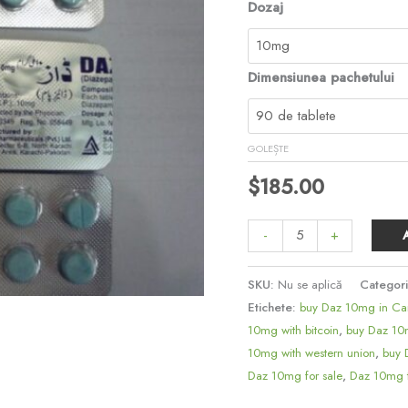
Dozaj
Dimensiunea pachetului
GOLEȘTE
$
185.00
-
+
SKU:
Nu se aplică
Categor
Etichete:
buy Daz 10mg in C
10mg with bitcoin
,
buy Daz 10m
10mg with western union
,
buy 
Daz 10mg for sale
,
Daz 10mg t