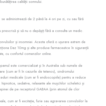
unătățirea calității somnului.
i, se administrează de 2 până la 4 ori pe zi, cu sau fără
a prescrisă și să nu o depășiți fără a consulta un medic.
nvulsiilor și insomniei. Acesta oferă o ușurare extrem de
hiziționa Daz 10mg și alte produse farmaceutice în siguranță
ate, cu confortul comenzilor online.
amul este comercializat și în Australia sub numele de
lare (cum ar fi în cazurile de tetanos), sindromului
 proceduri medicale (cum ar fi endoscopiile) pentru a reduce
 hipnotice, sedative, relaxante ale mușchilor scheletici și
zepinei de pe receptorul GABAA (prin atomul de clor
, cum ar fi excitație, furie sau agravarea convulsiilor la