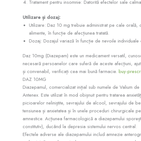
Tratament pentru insomnie: Datorită efectelor sale calman
Utilizare și dozaj:
Utilizare: Daz 10 mg trebuie administrat pe cale orală, 
alimente, în funcție de afecțiunea tratată.
Dozaj: Dozajul variază în funcție de nevoile individuale
Daz 10mg (Diazepam) este un medicament versatil, cunoscut 
necesară persoanelor care suferă de aceste afecțiuni, ajutâ
și convenabil, verificați cea mai bună farmacie.
buy-prescr
DAZ 10MG
Diazepamul, comercializat inițial sub numele de Valium de
Antenex. Este utilizat în mod obișnuit pentru tratarea anxietă
picioarelor neliniștite, sevrajului de alcool, sevrajului de 
tensiunea și anxietatea și în unele proceduri chirurgicale pe
amnestice. Acțiunea farmacologică a diazepamului sporește
constitutiv), ducând la depresia sistemului nervos central.
Efectele adverse ale diazepamului includ amnezie anterogra