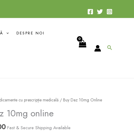
$75.00
până
la
$700.00
DĂ
DESPRE NOI
Search
Interval
icamente cu prescripție medicală
/ Buy Daz 10mg Online
de
z 10mg online
prețuri:
$75.00
00
Fast & Secure Shipping Available
până