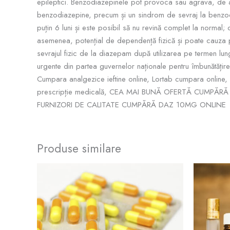
epileptici. Benzodiazepinele pot provoca sau agrava, de 
benzodiazepine, precum și un sindrom de sevraj la benzodia
puțin 6 luni și este posibil să nu revină complet la normal
asemenea, potențial de dependență fizică și poate cauza p
sevrajul fizic de la diazepam după utilizarea pe termen lun
urgente din partea guvernelor naționale pentru îmbunătățire
Cumpara analgezice ieftine online, Lortab cumpara online
prescripție medicală,
CEA MAI BUNĂ OFERTĂ CUMPĂRĂ 
FURNIZORI DE CALITATE CUMPĂRĂ DAZ 10MG ONLINE
Produse similare
Interval
Acest
de
produs
prețuri:
$90.00
are
până
mai
la
$800.00
multe