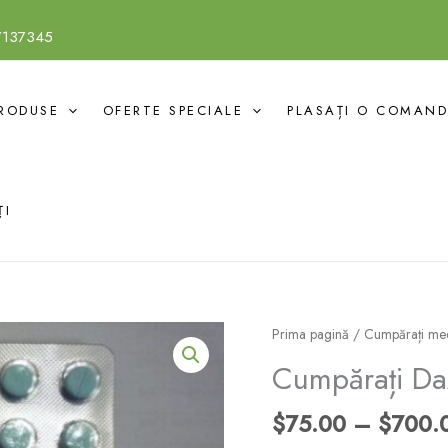
7137345
RODUSE
OFERTE SPECIALE
PLASAȚI O COMAN
ȚI
Cantitate
Prima pagină
/
Cumpărați med
Buy
Cumpărați Da
Daz
10mg
$
75.00
–
$
700.
Online