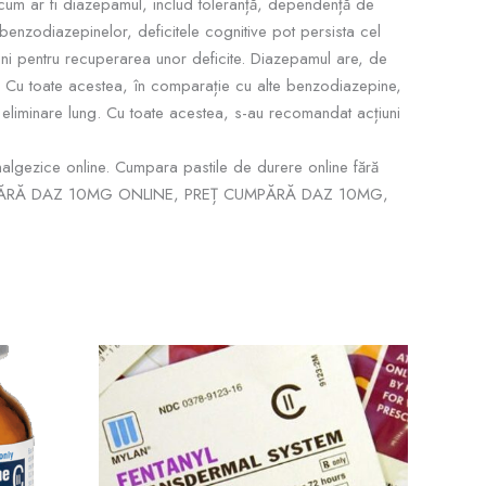
um ar fi diazepamul, includ toleranță, dependență de
enzodiazepinelor, deficitele cognitive pot persista cel
luni pentru recuperarea unor deficite. Diazepamul are, de
. Cu toate acestea, în comparație cu alte benzodiazepine,
n eliminare lung. Cu toate acestea, s-au recomandat acțiuni
lgezice online. Cumpara pastile de durere online fără
ĂRĂ DAZ 10MG ONLINE, PREȚ CUMPĂRĂ DAZ 10MG,
rval
Interval
Acest
Acest
de
produs
produs
uri:
prețuri:
43
$38.25
are
are
ă
până
mai
mai
la
.16
multe
$339.00
multe