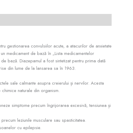
ru gestionarea convulsiilor acute, a atacurilor de anxietate
te un medicament de bază în „Lista medicamentelor
 de bază. Diazepamul a fost sintetizat pentru prima dată
crise din lume de la lansarea sa în 1963.
le sale calmante asupra creierului și nervilor. Acesta
 chimice naturale din organism.
stioneze simptome precum îngrijorarea excesivă, tensiunea și
i precum leziunile musculare sau spasticitatea.
soanelor cu epilepsie.