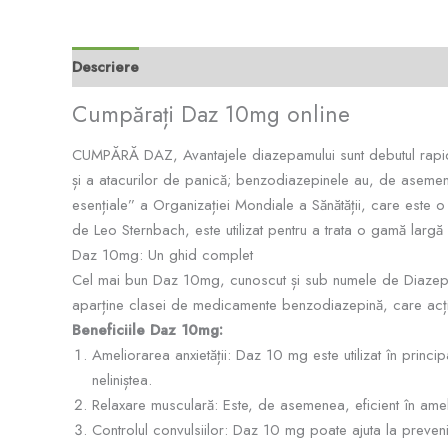
Descriere
Informații suplimentare
Recenzii (0)
Cumpărați Daz 10mg online
CUMPĂRĂ DAZ, Avantajele diazepamului sunt debutul rapid al 
și a atacurilor de panică; benzodiazepinele au, de asemen
esențiale” a Organizației Mondiale a Sănătății, care este 
de Leo Sternbach, este utilizat pentru a trata o gamă largă
Daz 10mg: Un ghid complet
Cel mai bun Daz 10mg, cunoscut și sub numele de Diazepam,
aparține clasei de medicamente benzodiazepină, care acțio
Beneficiile Daz 10mg:
Ameliorarea anxietății: Daz 10 mg este utilizat în princ
neliniștea.
Relaxare musculară: Este, de asemenea, eficient în ameli
Controlul convulsiilor: Daz 10 mg poate ajuta la preveni