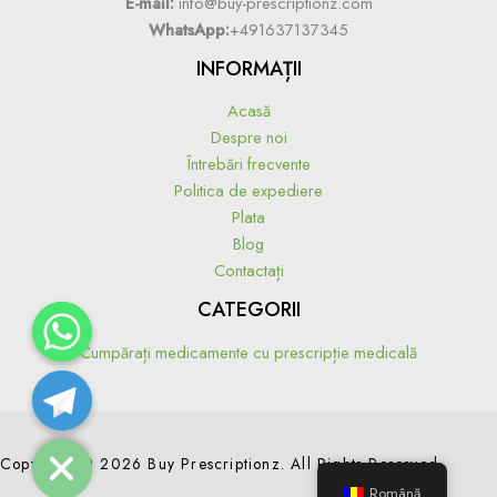
E-mail:
info@buy-prescriptionz.com
WhatsApp:
+491637137345
INFORMAȚII
Acasă
Despre noi
Întrebări frecvente
Politica de expediere
Plata
Blog
Contactați
CATEGORII
Cumpărați medicamente cu prescripție medicală
Hide chaty
Copyright © 2026 Buy Prescriptionz. All Rights Reserved.
Română