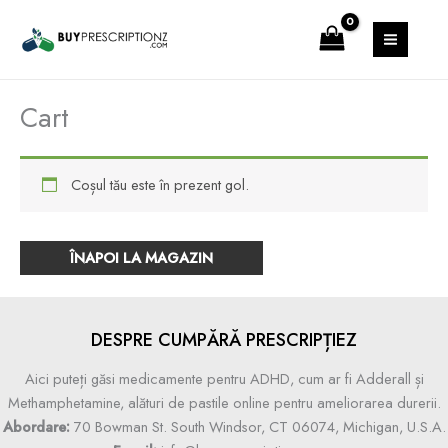
Skip
MAIN
to
MENU
content
Cart
Coșul tău este în prezent gol.
ÎNAPOI LA MAGAZIN
DESPRE CUMPĂRĂ PRESCRIPȚIEZ
Aici puteți găsi medicamente pentru ADHD, cum ar fi Adderall și
Methamphetamine, alături de pastile online pentru ameliorarea durerii.
Abordare:
70 Bowman St. South Windsor, CT 06074, Michigan, U.S.A.