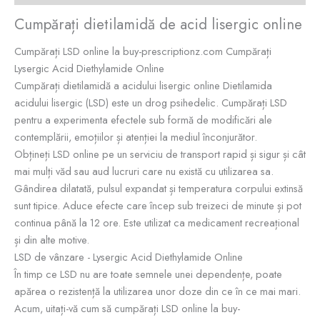
Cumpărați dietilamidă de acid lisergic online
Cumpărați LSD online la buy-prescriptionz.com Cumpărați
Lysergic Acid Diethylamide Online
Cumpărați dietilamidă a acidului lisergic online Dietilamida
acidului lisergic (LSD) este un drog psihedelic. Cumpărați LSD
pentru a experimenta efectele sub formă de modificări ale
contemplării, emoțiilor și atenției la mediul înconjurător.
Obțineți LSD online pe un serviciu de transport rapid și sigur și cât
mai mulți văd sau aud lucruri care nu există cu utilizarea sa.
Gândirea dilatată, pulsul expandat și temperatura corpului extinsă
sunt tipice. Aduce efecte care încep sub treizeci de minute și pot
continua până la 12 ore. Este utilizat ca medicament recreațional
și din alte motive.
LSD de vânzare - Lysergic Acid Diethylamide Online
În timp ce LSD nu are toate semnele unei dependențe, poate
apărea o rezistență la utilizarea unor doze din ce în ce mai mari.
Acum, uitați-vă cum să cumpărați LSD online la buy-