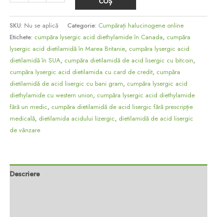
COȘ
SKU:
Nu se aplică
Categorie:
Cumpărați halucinogene online
Etichete:
cumpăra lysergic acid diethylamide în Canada
,
cumpăra
lysergic acid dietilamidă în Marea Britanie
,
cumpăra lysergic acid
dietilamidă în SUA
,
cumpăra dietilamidă de acid lisergic cu bitcoin
,
cumpăra lysergic acid dietilamida cu card de credit
,
cumpăra
dietilamidă de acid lisergic cu bani gram
,
cumpăra lysergic acid
diethylamide cu western union
,
cumpăra lysergic acid diethylamide
fără un medic
,
cumpăra dietilamidă de acid lisergic fără prescripție
medicală
,
dietilamida acidului lizergic
,
dietilamidă de acid lisergic
de vânzare
Descriere
Informații suplimentare
Recenzii (0)