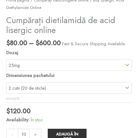
Prima pagină
/
Cumpărați halucinogene online
/ Buy Lysergic Acid
Diethylamide Online
Cumpărați dietilamidă de acid
lisergic online
$
80.00
–
$
600.00
Fast & Secure Shipping Available
Dozaj
Dimensiunea pachetului
GOLEȘTE
$
120.00
Availability:
În stoc
-
+
ADAUGĂ ÎN