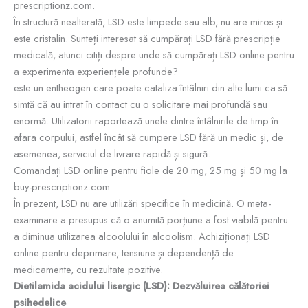
prescriptionz.com.
În structură nealterată, LSD este limpede sau alb, nu are miros și
este cristalin. Sunteți interesat să cumpărați LSD fără prescripție
medicală, atunci citiți despre unde să cumpărați LSD online pentru
a experimenta experiențele profunde?
este un entheogen care poate cataliza întâlniri din alte lumi ca să
simtă că au intrat în contact cu o solicitare mai profundă sau
enormă. Utilizatorii raportează unele dintre întâlnirile de timp în
afara corpului, astfel încât să cumpere LSD fără un medic și, de
asemenea, serviciul de livrare rapidă și sigură.
Comandați LSD online pentru fiole de 20 mg, 25 mg și 50 mg la
buy-prescriptionz.com
În prezent, LSD nu are utilizări specifice în medicină. O meta-
examinare a presupus că o anumită porțiune a fost viabilă pentru
a diminua utilizarea alcoolului în alcoolism. Achiziționați LSD
online pentru deprimare, tensiune și dependență de
medicamente, cu rezultate pozitive.
Dietilamida acidului lisergic (LSD): Dezvăluirea călătoriei
psihedelice