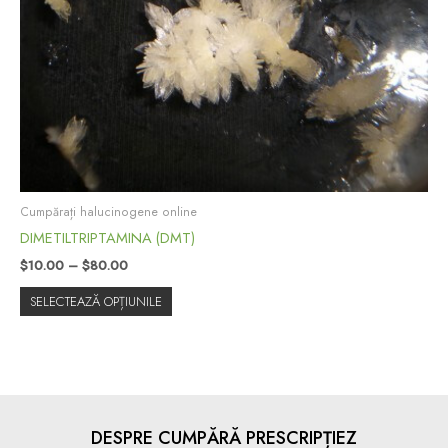
variații.
Opțiunile
pot
fi
alese
în
pagina
produsului.
Cumpărați halucinogene online
DIMETILTRIPTAMINA (DMT)
$
10.00
–
$
80.00
SELECTEAZĂ OPȚIUNILE
DESPRE CUMPĂRĂ PRESCRIPȚIEZ