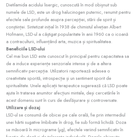
Dietilamida acidului lisergic, cunoscută în mod obișnuit sub
numele de LSD, este un drog halucinogen puternic, renumit pentru
efectele sale profunde asupra percepției, stării de spirit și
conștiinței. Sintetizat inițial în 1938 de chimistul elvețian Albert
Hofmann, LSD-ul a câștigat popularitate în anii 1960 ca o icoană
a contraculturii, influențând arta, muzica și spiritualitatea.
Beneficiile LSD-ului
Cel mai bun LSD este cunoscut în principal pentru capacitatea sa
de a induce experiențe senzoriale intense și de a altera
semnificativ percepția. Utilizatorii raportează adesea o
creativitate sporită, introspecție și un sentiment sporit de
spiritualitate. Unele aplicații terapeutice sugerează că LSD poate
ajuta în tratarea anumitor afecțiuni mintale, deși cercetările în
acest domeniu sunt în curs de desfășurare și controversate.
Utilizare și dozaj
LSD-ul se consumă de obicei pe cale orală, fie prin intermediul
unei hârtii sugative îmbibate în drog, fie sub formă lichidă. Doza
se măsoară în micrograme (µg), efectele variind semnificativ în
funcție de doză și de toleranța individuală. Dozele obișnuite