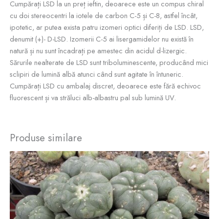
Cumpărați LSD la un preț ieftin, deoarece este un compus chiral
cu doi stereocentri la iotele de carbon C-5 și C-8, astfel încât,
ipotetic, ar putea exista patru izomeri optici diferiți de LSD. LSD,
denumit (+)- D-LSD. Izomerii C-5 ai lisergamidelor nu există în
natură și nu sunt încadrați pe amestec din acidul d-lizergic.
Sărurile nealterate de LSD sunt triboluminescente, producând mici
sclipiri de lumină albă atunci când sunt agitate în întuneric.
Cumpărați LSD cu ambalaj discret, deoarece este fără echivoc
fluorescent și va străluci alb-albastru pal sub lumină UV.
Produse similare
Interval
Acest
de
produs
prețuri:
are
$13.31
până
mai
la
multe
$24.00
variații.