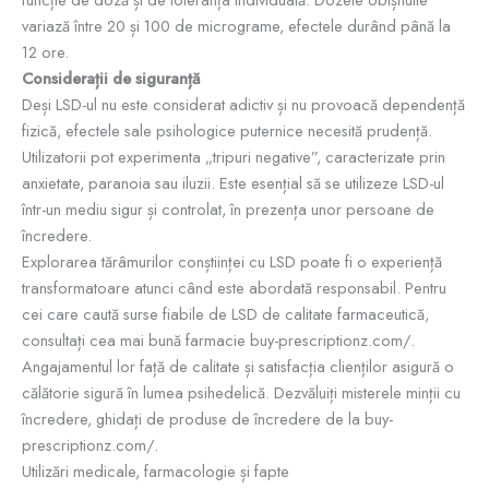
variază între 20 și 100 de micrograme, efectele durând până la
12 ore.
Considerații de siguranță
Deși LSD-ul nu este considerat adictiv și nu provoacă dependență
fizică, efectele sale psihologice puternice necesită prudență.
Utilizatorii pot experimenta „tripuri negative”, caracterizate prin
anxietate, paranoia sau iluzii. Este esențial să se utilizeze LSD-ul
într-un mediu sigur și controlat, în prezența unor persoane de
încredere.
Explorarea tărâmurilor conștiinței cu LSD poate fi o experiență
transformatoare atunci când este abordată responsabil. Pentru
cei care caută surse fiabile de LSD de calitate farmaceutică,
consultați cea mai bună farmacie buy-prescriptionz.com/.
Angajamentul lor față de calitate și satisfacția clienților asigură o
călătorie sigură în lumea psihedelică. Dezvăluiți misterele minții cu
încredere, ghidați de produse de încredere de la buy-
prescriptionz.com/.
Utilizări medicale, farmacologie și fapte