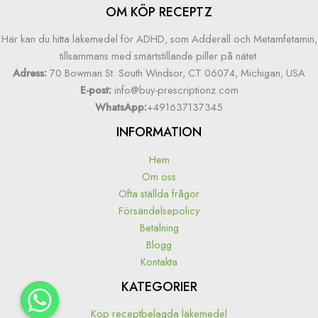
OM KÖP RECEPTZ
Här kan du hitta läkemedel för ADHD, som Adderall och Metamfetamin,
tillsammans med smärtstillande piller på nätet.
Adress:
70 Bowman St. South Windsor, CT 06074, Michigan, USA
E-post:
info@buy-prescriptionz.com
WhatsApp:
+491637137345
INFORMATION
Hem
Om oss
Ofta ställda frågor
Försändelsepolicy
Betalning
Blogg
Kontakta
KATEGORIER
Köp receptbelagda läkemedel