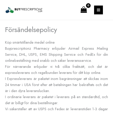
Hoppa
MAIN
till
MENU
innehåll
Försändelsepolicy
Köp smärtstillande medel online
Buyprescriptionz Pharmacy erbjuder Airmail Express Mailing
Service, DHL, USPS, EMS Shipping Service och FedEx för din
onlinebeställning med snabb och säker leveransservice.
För närvarande erbjuder vi två olika fraktsätt, och det är
expressleverans och regelbunden leverans för ditt köp online.
I Expressleverans är paketet inom begränsningar att skickas inom
24 timmar i USA först efter att betalningen har bekräftats och det
är i den dyra leveransluckan.
I ordinarie leverans är paketet i leverans på en standardtid, och
det är billigt för dina beställningar.
Vi säkerställer att av USPS och Fedex är leveranstiden 1-3 dagar