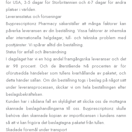
för USA, 3-5 dagar för Storbritannien och 4-7 dagar för andra
platser i världen.
Leveransstatus och förseningar
Buyprescriptionz Pharmacy säkerställer att många faktorer kan
påverka leveransen av din beställning. Vissa faktorer är inhemska
eller internationella helgdagar, tull- och tekniska problem med
posttjänster. Vi spårar alltid din beställning.
Status för anfall och återsändning
I dagsläget har vi en hög andel framgångsrika leveranser och det
är 98 procent. Och de återstående två procenten är för
oförutsedda händelser som tullens kvarhållande av paketet, och
detta händer sällan. Om din beställning togs i beslag på något sätt
under leveransprocessen, skickar vi om hela beställningen efter
beslagsbekräftelsen.
Kunden har i sådana fall en skyldighet att skicka oss de mottagna
skannade beslagshandlingarna till oss. Buyprescriptionz skulle
behöva den skannade kopian av importlicensen i kundens namn
så att vi kan frigöra det beslagtagna paketet från tullen.
Skadade föremål under transport