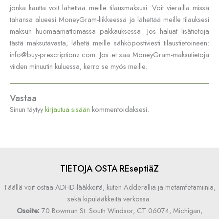
jonka kautta voit lähettää meille tilausmaksusi. Voit vierailla missä
tahansa alueesi MoneyGram-liikkeessä ja lähettää meille tilauksesi
maksun huomaamattomassa pakkauksessa. Jos haluat lisätietoja
tästä maksutavasta, lähetä meille sähköpostiviesti tilaustietoineen:
info@buy-prescriptionz.com
. Jos et saa MoneyGram-maksutietoja
viiden minuutin kuluessa, kerro se myös meille.
Vastaa
Sinun täytyy
kirjautua sisään
kommentoidaksesi.
TIETOJA OSTA REseptiäZ
Täällä voit ostaa ADHD-lääkkeitä, kuten Adderallia ja metamfetamiinia,
sekä kipulääkkeitä verkossa.
Osoite:
70 Bowman St. South Windsor, CT 06074, Michigan,