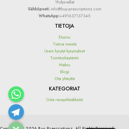
Yhdysvallat
Sähköposti:
info@buy-prescriptionz.com
WhatsApp:
+491637137345
TIETOJA
Etusivu
Tietoa meistä
Usein kysytyt kysymykset
Toimituskäytäntö
Maksu
Blogi
Ota yhteyttä
KATEGORIAT
Osta reseptilääkkeitä
Hide chaty
Copyright © 2026 Buy Prescriptionz. All Rights Reserved.