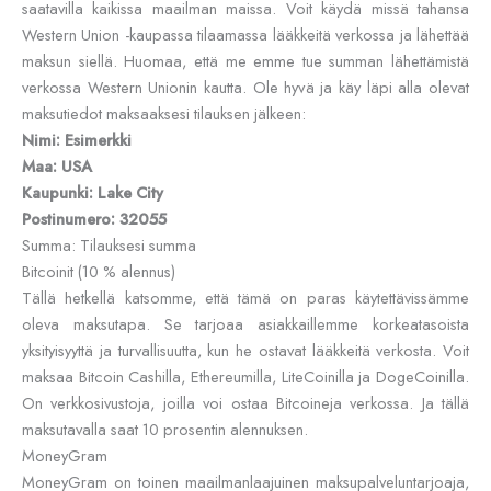
saatavilla kaikissa maailman maissa. Voit käydä missä tahansa
Western Union -kaupassa tilaamassa lääkkeitä verkossa ja lähettää
maksun siellä. Huomaa, että me emme tue summan lähettämistä
verkossa Western Unionin kautta. Ole hyvä ja käy läpi alla olevat
maksutiedot maksaaksesi tilauksen jälkeen:
Nimi: Esimerkki
Maa: USA
Kaupunki: Lake City
Postinumero: 32055
Summa: Tilauksesi summa
Bitcoinit (10 % alennus)
Tällä hetkellä katsomme, että tämä on paras käytettävissämme
oleva maksutapa. Se tarjoaa asiakkaillemme korkeatasoista
yksityisyyttä ja turvallisuutta, kun he ostavat lääkkeitä verkosta. Voit
maksaa Bitcoin Cashilla, Ethereumilla, LiteCoinilla ja DogeCoinilla.
On verkkosivustoja, joilla voi ostaa Bitcoineja verkossa. Ja tällä
maksutavalla saat 10 prosentin alennuksen.
MoneyGram
MoneyGram on toinen maailmanlaajuinen maksupalveluntarjoaja,