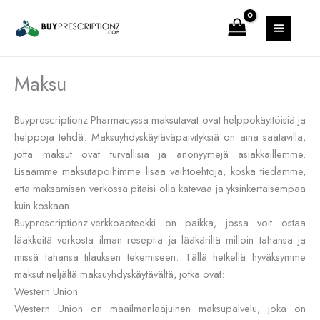
Siirry
MAIN
sisältöön
MENU
Maksu
Buyprescriptionz Pharmacyssa maksutavat ovat helppokäyttöisiä ja
helppoja tehdä. Maksuyhdyskäytäväpäivityksiä on aina saatavilla,
jotta maksut ovat turvallisia ja anonyymejä asiakkaillemme.
Lisäämme maksutapoihimme lisää vaihtoehtoja, koska tiedämme,
että maksamisen verkossa pitäisi olla kätevää ja yksinkertaisempaa
kuin koskaan.
Buyprescriptionz-verkkoapteekki on paikka, jossa voit ostaa
lääkkeitä verkosta ilman reseptiä ja lääkäriltä milloin tahansa ja
missä tahansa tilauksen tekemiseen. Tällä hetkellä hyväksymme
maksut neljältä maksuyhdyskäytävältä, jotka ovat:
Western Union
Western Union on maailmanlaajuinen maksupalvelu, joka on