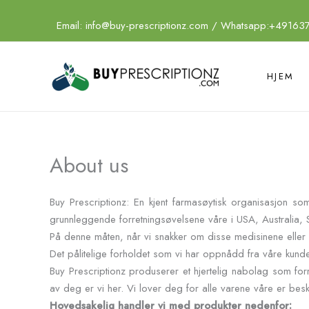
Hopp
rett
Email:
info@buy-prescriptionz.com
/ Whatsapp:+49163
til
innholdet
HJEM
About us
Buy Prescriptionz: En kjent farmasøytisk organisasjon som
grunnleggende forretningsøvelsene våre i USA, Australia, 
På denne måten, når vi snakker om disse medisinene eller f
Det pålitelige forholdet som vi har oppnådd fra våre kunder
Buy Prescriptionz produserer et hjertelig nabolag som form
av deg er vi her. Vi lover deg for alle varene våre er besky
Hovedsakelig handler vi med produkter nedenfor: