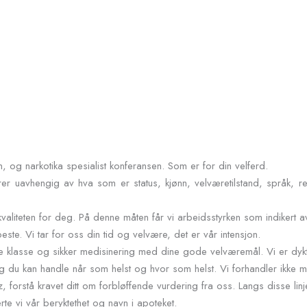
n, og narkotika spesialist konferansen. Som er for din velferd.
rer uavhengig av hva som er status, kjønn, velværetilstand, språk, re
valiteten for deg. På denne måten får vi arbeidsstyrken som indikert av
e. Vi tar for oss din tid og velvære, det er vår intensjon.
te klasse og sikker medisinering med dine gode velværemål. Vi er dykt
g du kan handle når som helst og hvor som helst. Vi forhandler ikke 
 forstå kravet ditt om forbløffende vurdering fra oss. Langs disse linj
rte vi vår beryktethet og navn i apoteket.