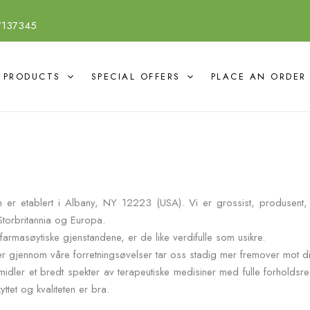
7137345
PRODUCTS
SPECIAL OFFERS
PLACE AN ORDER
 er etablert i Albany, NY 12223 (USA). Vi er grossist, produsent, d
Storbritannia og Europa.
armasøytiske gjenstandene, er de like verdifulle som usikre.
 gjennom våre forretningsøvelser tar oss stadig mer fremover mot ditt 
idler et bredt spekter av terapeutiske medisiner med fulle forholdsre
ttet og kvaliteten er bra.