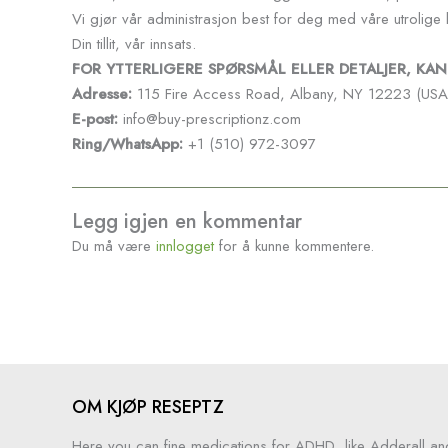
Vi gjør vår administrasjon best for deg med våre utrolige 
Din tillit, vår innsats.
FOR YTTERLIGERE SPØRSMÅL ELLER DETALJER, KA
Adresse:
115 Fire Access Road, Albany, NY 12223 (USA
E-post:
info@buy-prescriptionz.com
Ring/WhatsApp:
+1 (510) 972-3097
Legg igjen en kommentar
Du må være
innlogget
for å kunne kommentere.
OM KJØP RESEPTZ
Here you can fine medications for ADHD, like Adderall an