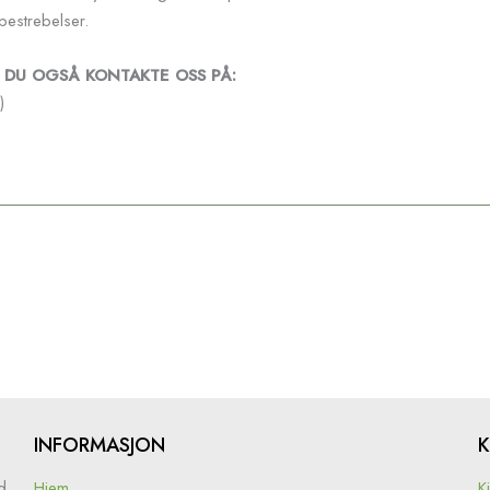
bestrebelser.
N DU OGSÅ KONTAKTE OSS PÅ:
)
INFORMASJON
d
Hjem
K