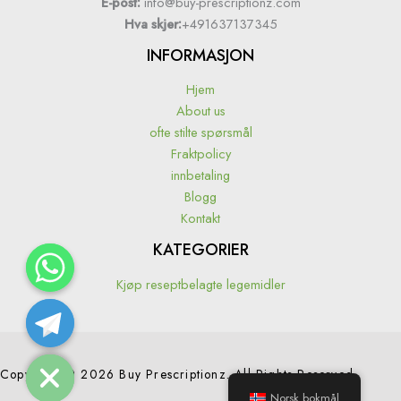
E-post:
info@buy-prescriptionz.com
Hva skjer:
+491637137345
INFORMASJON
Hjem
About us
ofte stilte spørsmål
Fraktpolicy
innbetaling
Blogg
Kontakt
KATEGORIER
Kjøp reseptbelagte legemidler
Hide chaty
Copyright © 2026 Buy Prescriptionz. All Rights Reserved.
Norsk bokmål