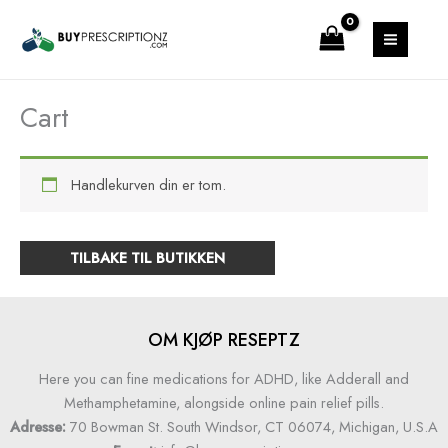
Hopp
MAIN
rett
MENU
til
innholdet
Cart
Handlekurven din er tom.
TILBAKE TIL BUTIKKEN
OM KJØP RESEPTZ
Here you can fine medications for ADHD, like Adderall and
Methamphetamine, alongside online pain relief pills.
Adresse:
70 Bowman St. South Windsor, CT 06074, Michigan, U.S.A