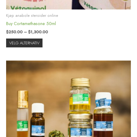
Kjøp anabole steroider online
Buy Cortamethasone 50ml
$
250.00
–
$
1,300.00
VELG ALTERNATIV
Prisområde:
Dette
$60.00
produktet
til
har
$400.00
flere
varianter.
Alternativene
kan
velges
på
produktsiden