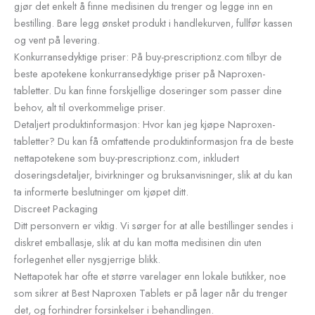
gjør det enkelt å finne medisinen du trenger og legge inn en
bestilling. Bare legg ønsket produkt i handlekurven, fullfør kassen
og vent på levering.
Konkurransedyktige priser: På buy-prescriptionz.com tilbyr de
beste apotekene konkurransedyktige priser på Naproxen-
tabletter. Du kan finne forskjellige doseringer som passer dine
behov, alt til overkommelige priser.
Detaljert produktinformasjon: Hvor kan jeg kjøpe Naproxen-
tabletter? Du kan få omfattende produktinformasjon fra de beste
nettapotekene som buy-prescriptionz.com, inkludert
doseringsdetaljer, bivirkninger og bruksanvisninger, slik at du kan
ta informerte beslutninger om kjøpet ditt.
Discreet Packaging
Ditt personvern er viktig. Vi sørger for at alle bestillinger sendes i
diskret emballasje, slik at du kan motta medisinen din uten
forlegenhet eller nysgjerrige blikk.
Nettapotek har ofte et større varelager enn lokale butikker, noe
som sikrer at Best Naproxen Tablets er på lager når du trenger
det, og forhindrer forsinkelser i behandlingen.