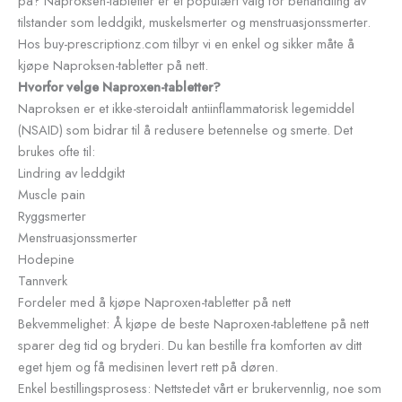
på? Naproksen-tabletter er et populært valg for behandling av
tilstander som leddgikt, muskelsmerter og menstruasjonssmerter.
Hos buy-prescriptionz.com tilbyr vi en enkel og sikker måte å
kjøpe Naproksen-tabletter på nett.
Hvorfor velge Naproxen-tabletter?
Naproksen er et ikke-steroidalt antiinflammatorisk legemiddel
(NSAID) som bidrar til å redusere betennelse og smerte. Det
brukes ofte til:
Lindring av leddgikt
Muscle pain
Ryggsmerter
Menstruasjonssmerter
Hodepine
Tannverk
Fordeler med å kjøpe Naproxen-tabletter på nett
Bekvemmelighet: Å kjøpe de beste Naproxen-tablettene på nett
sparer deg tid og bryderi. Du kan bestille fra komforten av ditt
eget hjem og få medisinen levert rett på døren.
Enkel bestillingsprosess: Nettstedet vårt er brukervennlig, noe som