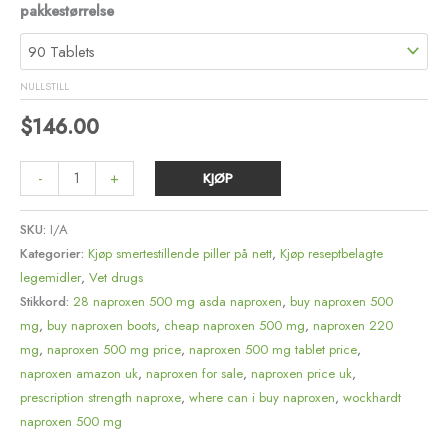
pakkestørrelse
NULLSTILL
$
146.00
-
+
KJØP
SKU:
I/A
Kategorier:
Kjøp smertestillende piller på nett
,
Kjøp reseptbelagte
legemidler
,
Vet drugs
Stikkord:
28 naproxen 500 mg asda naproxen
,
buy naproxen 500
mg
,
buy naproxen boots
,
cheap naproxen 500 mg
,
naproxen 220
mg
,
naproxen 500 mg price
,
naproxen 500 mg tablet price
,
naproxen amazon uk
,
naproxen for sale
,
naproxen price uk
,
prescription strength naproxe
,
where can i buy naproxen
,
wockhardt
naproxen 500 mg