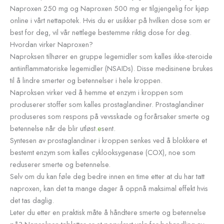
Naproxen 250 mg og Naproxen 500 mg er tilgjengelig for kjøp
online i vårt nettapotek. Hvis du er usikker på hvilken dose som er
best for deg, vil vår nettlege bestemme riktig dose for deg.
Hvordan virker Naproxen?
Naproksen tilhører en gruppe legemidler som kalles ikke-steroide
antiinflammatoriske legemidler (NSAIDs). Disse medisinene brukes
til å lindre smerter og betennelser i hele kroppen.
Naproksen virker ved å hemme et enzym i kroppen som
produserer stoffer som kalles prostaglandiner. Prostaglandiner
produseres som respons på vevsskade og forårsaker smerte og
betennelse når de blir utløst.
e
sent.
Syntesen av prostaglandiner i kroppen senkes ved å blokkere et
bestemt enzym som kalles cyklooksygenase (COX), noe som
reduserer smerte og betennelse.
Selv om du kan føle deg bedre innen en time etter at du har tatt
naproxen, kan det ta mange dager å oppnå maksimal effekt hvis
det tas daglig.
Leter du etter en praktisk måte å håndtere smerte og betennelse