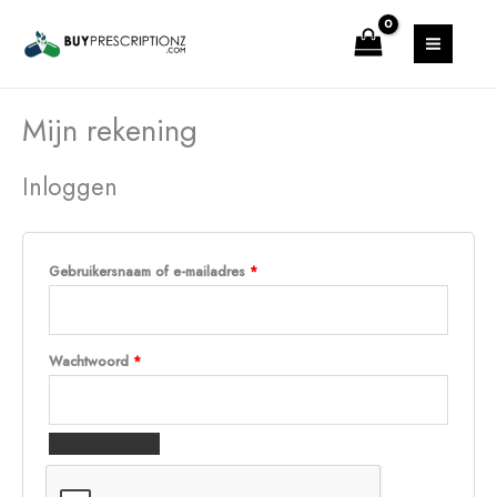
Ga
Vereist
Vereist
Vereist
MAIN
naar
MENU
de
inhoud
Mijn rekening
Inloggen
Gebruikersnaam of e-mailadres
*
Wachtwoord
*