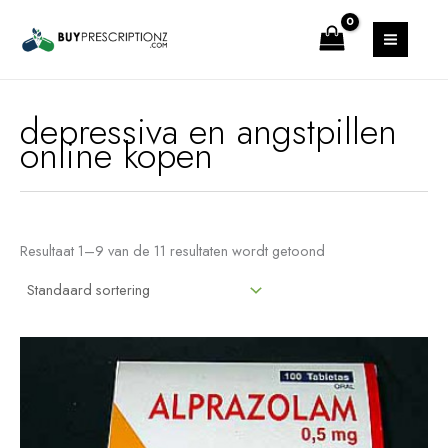
Ga
MAIN
naar
MENU
de
inhoud
depressiva en angstpillen
online kopen
Resultaat 1–9 van de 11 resultaten wordt getoond
Prijsklasse:
Dit
$5.47
product
tot
heeft
$49.64
meerdere
variaties.