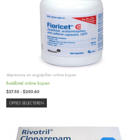
variaties.
Deze
optie
kan
gekozen
worden
op
de
productpagina
depressiva en angstpillen online kopen
Butalbital online kopen
$
27.55
-
$
250.60
OPTIES SELECTEREN
Prijsklasse:
Dit
$51.30
product
tot
heeft
$535.60