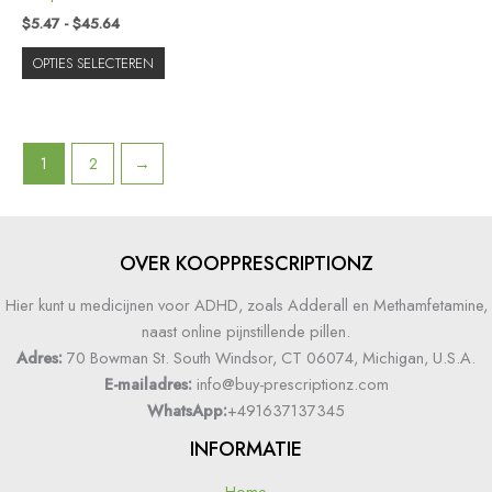
$
5.47
-
$
45.64
OPTIES SELECTEREN
1
2
→
OVER KOOPPRESCRIPTIONZ
Hier kunt u medicijnen voor ADHD, zoals Adderall en Methamfetamine,
naast online pijnstillende pillen.
Adres:
70 Bowman St. South Windsor, CT 06074, Michigan, U.S.A.
E-mailadres:
info@buy-prescriptionz.com
WhatsApp:
+491637137345
INFORMATIE
Home