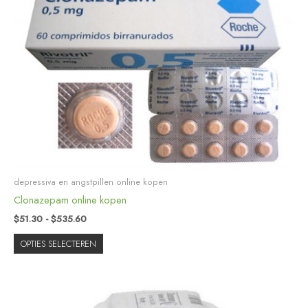
meerdere
variaties.
Deze
optie
kan
gekozen
worden
op
de
productpagina
depressiva en angstpillen online kopen
Clonazepam online kopen
$
51.30
-
$
535.60
OPTIES SELECTEREN
Prijsklasse:
Dit
$5.98
product