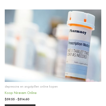
Prijsklasse:
Dit
$59.55
product
tot
heeft
$514.60
meerdere
variaties.
Deze
optie
kan
gekozen
worden
op
de
productpagina
depressiva en angstpillen online kopen
Koop Niravam Online
$
59.55
-
$
514.60