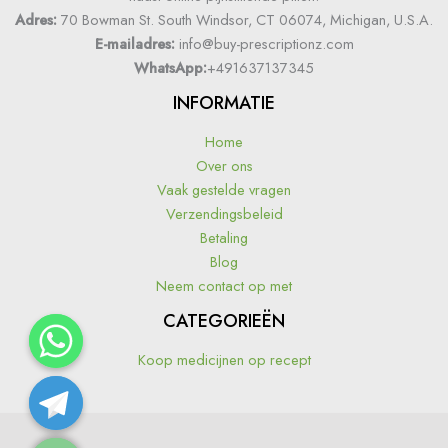
Adres:
70 Bowman St. South Windsor, CT 06074, Michigan, U.S.A.
E-mailadres:
info@buy-prescriptionz.com
WhatsApp:
+491637137345
INFORMATIE
Home
Over ons
Vaak gestelde vragen
Verzendingsbeleid
Betaling
Blog
Neem contact op met
CATEGORIEËN
Koop medicijnen op recept
Hide chaty