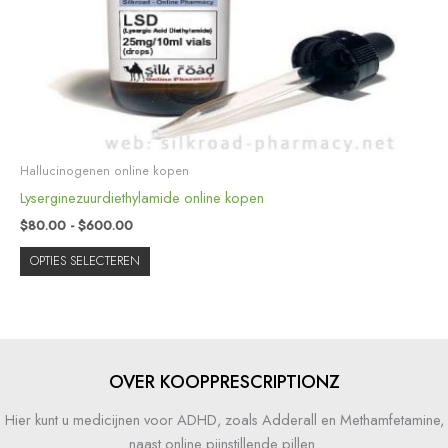
optie
kan
gekozen
worden
op
de
productpagina
Hallucinogenen online kopen
Lyserginezuurdiethylamide online kopen
$
80.00
-
$
600.00
OPTIES SELECTEREN
OVER KOOPPRESCRIPTIONZ
Hier kunt u medicijnen voor ADHD, zoals Adderall en Methamfetamine,
naast online pijnstillende pillen.