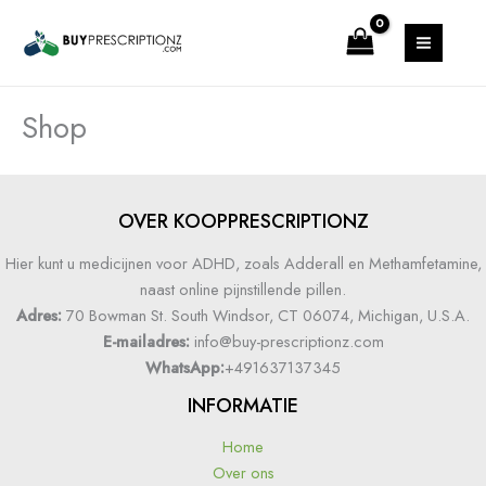
Ga
MAIN
naar
MENU
de
inhoud
Shop
OVER KOOPPRESCRIPTIONZ
Hier kunt u medicijnen voor ADHD, zoals Adderall en Methamfetamine,
naast online pijnstillende pillen.
Adres:
70 Bowman St. South Windsor, CT 06074, Michigan, U.S.A.
E-mailadres:
info@buy-prescriptionz.com
WhatsApp:
+491637137345
INFORMATIE
Home
Over ons